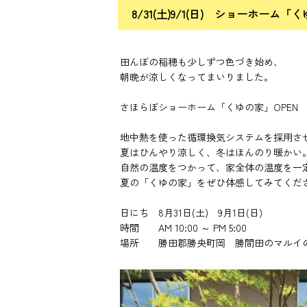
8/31(土)9/1(日) ショーホーム「く
田んぼの稲穂も少しずつ色づき始め、
朝晩が涼しくなってまいりました。
さほらぼショーホーム「くゆの家」OPEN H
地中熱を使った循環換気システムを採用さ
夏はひんやり涼しく、冬はほんのり暖かい
自然の温度をつかって、家全体の温度を一
夏の「くゆの家」をぜひ体感してみてくだ
日にち 8月31日(土) 9月1日(日)
時間 AM 10:00 ～ PM 5:00
場所 勝田郡勝央町岡 勝間田のマルイ