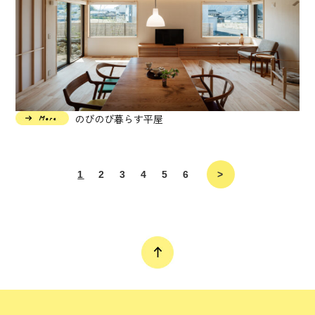
のびのび暮らす平屋
1
2
3
4
5
6
>