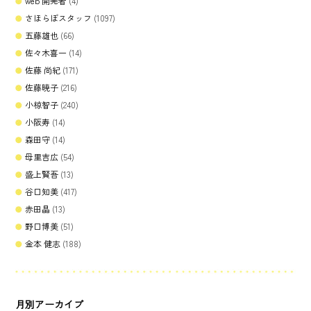
web 開発者
(4)
さほらぼスタッフ
(1097)
五藤雄也
(66)
佐々木喜一
(14)
佐藤 尚紀
(171)
佐藤暁子
(216)
小椋智子
(240)
小阪寿
(14)
森田守
(14)
母里吉広
(54)
盛上賢吾
(13)
谷口知美
(417)
赤田晶
(13)
野口博美
(51)
金本 健志
(188)
月別アーカイブ