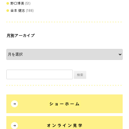
野口博美
(51)
金本 健志
(188)
月別アーカイブ