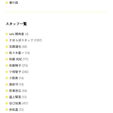
春の庭
スタッフ一覧
web 開発者
(4)
さほらぼスタッフ
(1097)
五藤雄也
(66)
佐々木喜一
(14)
佐藤 尚紀
(171)
佐藤暁子
(216)
小椋智子
(240)
小阪寿
(14)
森田守
(14)
母里吉広
(54)
盛上賢吾
(13)
谷口知美
(417)
赤田晶
(13)