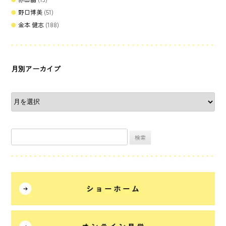
野口博美
(51)
金本 健志
(188)
月別アーカイブ