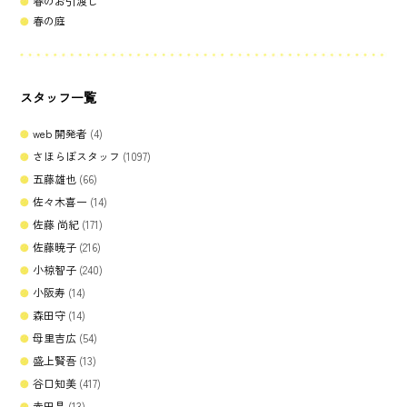
春のお引渡し
春の庭
スタッフ一覧
web 開発者
(4)
さほらぼスタッフ
(1097)
五藤雄也
(66)
佐々木喜一
(14)
佐藤 尚紀
(171)
佐藤暁子
(216)
小椋智子
(240)
小阪寿
(14)
森田守
(14)
母里吉広
(54)
盛上賢吾
(13)
谷口知美
(417)
赤田晶
(13)