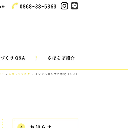
ME
>
スタッフブログ
> インフルエンザに撃沈（＞＜）