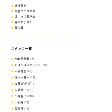
進捗報告！
赤磐市で地鎮祭
津山市で見学会！
春のお引渡し
春の庭
スタッフ一覧
web 開発者
(4)
さほらぼスタッフ
(1097)
五藤雄也
(66)
佐々木喜一
(14)
佐藤 尚紀
(171)
佐藤暁子
(216)
小椋智子
(240)
小阪寿
(14)
森田守
(14)