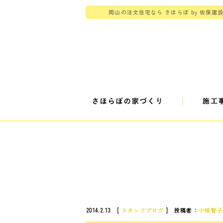
岡山の注文住宅なら さほらぼ by 佐保建
2014.2.13 [
スタッフブログ
] 投稿者：
小椋智子