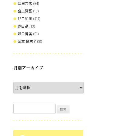
母里吉広
(54)
盛上賢吾
(13)
谷口知美
(417)
赤田晶
(13)
野口博美
(51)
金本 健志
(188)
月別アーカイブ