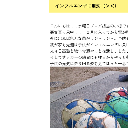
インフルエンザに撃沈（＞＜）
こんにちは！！水曜日ブログ担当の小椋で
寒さ真っ只中！！ ２月に入ってから雪が
外に出れば色んな菌がウジャウジャ。予防
我が家も先週は子供がインフルエンザに負
丸４日高熱と戦い今週やっと復活しました
そしてサッカーの練習にも昨日からやっと
子供の元気に走り回る姿を見てほっと一息