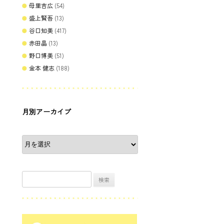
母里吉広
(54)
盛上賢吾
(13)
谷口知美
(417)
赤田晶
(13)
野口博美
(51)
金本 健志
(188)
月別アーカイブ