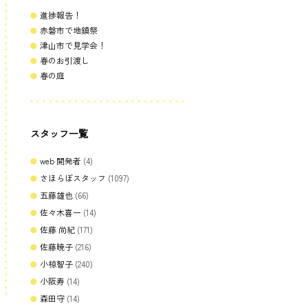
進捗報告！
赤磐市で地鎮祭
津山市で見学会！
春のお引渡し
春の庭
スタッフ一覧
web 開発者
(4)
さほらぼスタッフ
(1097)
五藤雄也
(66)
佐々木喜一
(14)
佐藤 尚紀
(171)
佐藤暁子
(216)
小椋智子
(240)
小阪寿
(14)
森田守
(14)