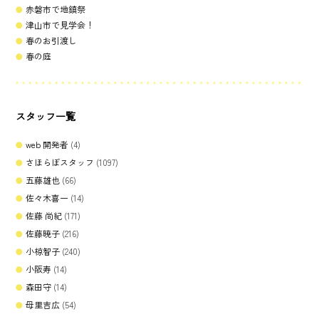
赤磐市で地鎮祭
津山市で見学会！
春のお引渡し
春の庭
スタッフ一覧
web 開発者
(4)
さほらぼスタッフ
(1097)
五藤雄也
(66)
佐々木喜一
(14)
佐藤 尚紀
(171)
佐藤暁子
(216)
小椋智子
(240)
小阪寿
(14)
森田守
(14)
母里吉広
(54)