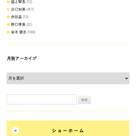
盛上賢吾
(13)
谷口知美
(417)
赤田晶
(13)
野口博美
(51)
金本 健志
(188)
月別アーカイブ