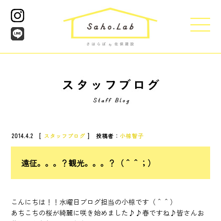
2014.4.2 [
スタッフブログ
] 投稿者：
小椋智子
遠征。。。？観光。。。？（＾＾；）
こんにちは！！水曜日ブログ担当の小椋です（＾＾）
あちこちの桜が綺麗に咲き始めました♪♪春ですね♪皆さんお