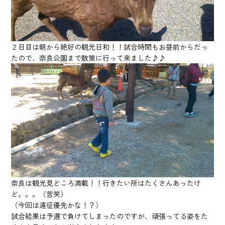
２日目は朝から絶好の観光日和！！試合時間もお昼前からだっ
たので、奈良公園まで散策に行って来ました♪♪
奈良は観光見どころ満載！！行きたい所はたくさんあったけ
ど。。。（苦笑）
（今回は遠征優先かな！？）
試合結果は予選で負けてしまったのですが、頑張ってる姿をた