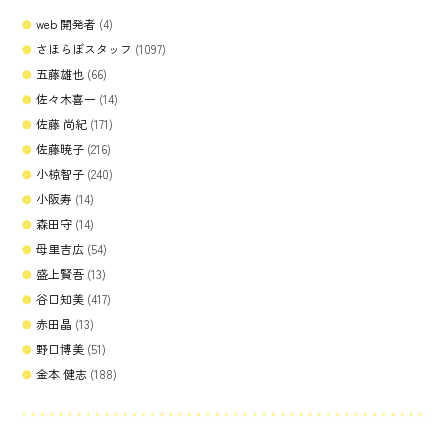
web 開発者
(4)
さほらぼスタッフ
(1097)
五藤雄也
(66)
佐々木喜一
(14)
佐藤 尚紀
(171)
佐藤暁子
(216)
小椋智子
(240)
小阪寿
(14)
森田守
(14)
母里吉広
(54)
盛上賢吾
(13)
谷口知美
(417)
赤田晶
(13)
野口博美
(51)
金本 健志
(188)