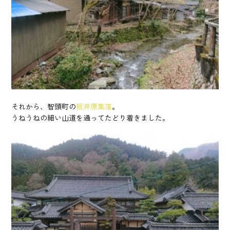
それから、智頭町の
板井原集落
。
うねうねの細い山道を通ってたどり着きました。