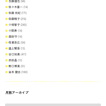
五藤雄也
(66)
佐々木喜一
(14)
佐藤 尚紀
(171)
佐藤暁子
(216)
小椋智子
(240)
小阪寿
(14)
森田守
(14)
母里吉広
(54)
盛上賢吾
(13)
谷口知美
(417)
赤田晶
(13)
野口博美
(51)
金本 健志
(188)
月別アーカイブ