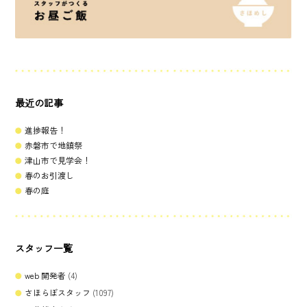
最近の記事
進捗報告！
赤磐市で地鎮祭
津山市で見学会！
春のお引渡し
春の庭
スタッフ一覧
web 開発者
(4)
さほらぼスタッフ
(1097)