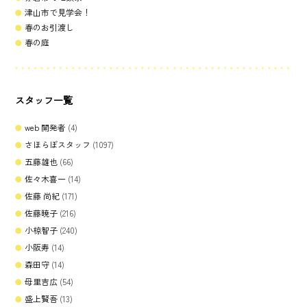
津山市で見学会！
春のお引渡し
春の庭
スタッフ一覧
web 開発者
(4)
さほらぼスタッフ
(1097)
五藤雄也
(66)
佐々木喜一
(14)
佐藤 尚紀
(171)
佐藤暁子
(216)
小椋智子
(240)
小阪寿
(14)
森田守
(14)
母里吉広
(54)
盛上賢吾
(13)