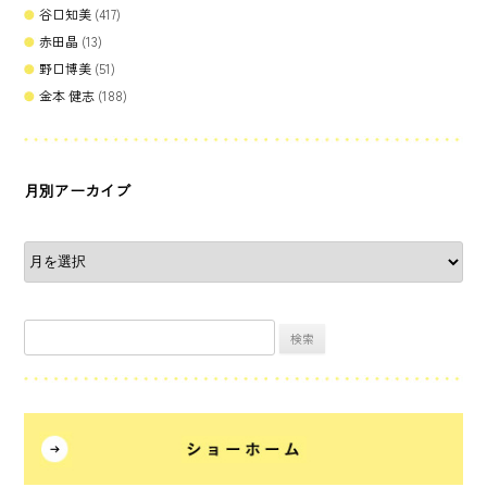
谷口知美
(417)
赤田晶
(13)
野口博美
(51)
金本 健志
(188)
月別アーカイブ