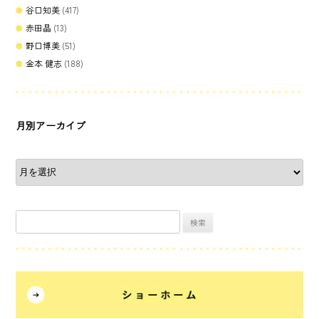
谷口知美
(417)
赤田晶
(13)
野口博美
(51)
金本 健志
(188)
月別アーカイブ