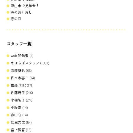
津山市で見学会！
春のお引渡し
春の庭
スタッフ一覧
web 開発者
(4)
さほらぼスタッフ
(1097)
五藤雄也
(66)
佐々木喜一
(14)
佐藤 尚紀
(171)
佐藤暁子
(216)
小椋智子
(240)
小阪寿
(14)
森田守
(14)
母里吉広
(54)
盛上賢吾
(13)