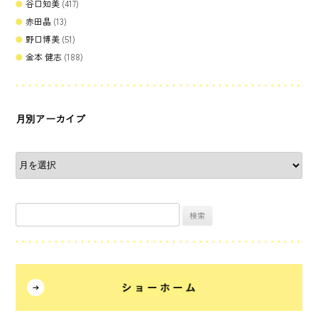
谷口知美
(417)
赤田晶
(13)
野口博美
(51)
金本 健志
(188)
月別アーカイブ