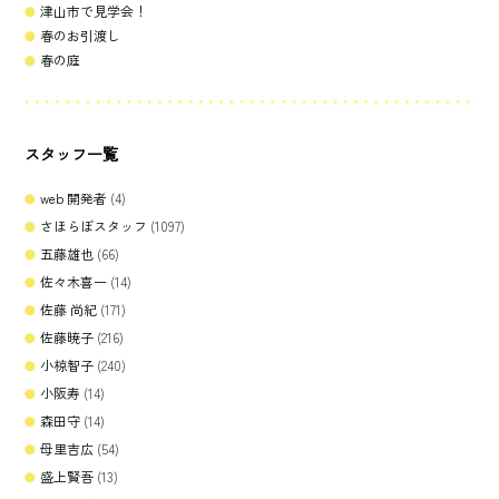
津山市で見学会！
春のお引渡し
春の庭
スタッフ一覧
web 開発者
(4)
さほらぼスタッフ
(1097)
五藤雄也
(66)
佐々木喜一
(14)
佐藤 尚紀
(171)
佐藤暁子
(216)
小椋智子
(240)
小阪寿
(14)
森田守
(14)
母里吉広
(54)
盛上賢吾
(13)