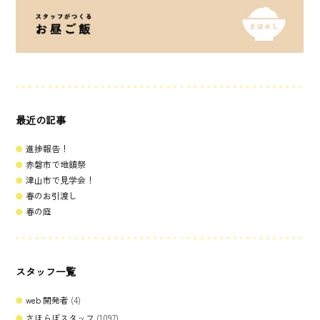
最近の記事
進捗報告！
赤磐市で地鎮祭
津山市で見学会！
春のお引渡し
春の庭
スタッフ一覧
web 開発者
(4)
さほらぼスタッフ
(1097)