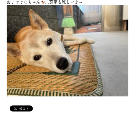
おまけはなちゃん
…茣蓙も涼しいよ～