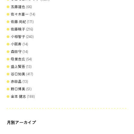
五藤雄也
(66)
佐々木喜一
(14)
佐藤 尚紀
(171)
佐藤暁子
(216)
小椋智子
(240)
小阪寿
(14)
森田守
(14)
母里吉広
(54)
盛上賢吾
(13)
谷口知美
(417)
赤田晶
(13)
野口博美
(51)
金本 健志
(188)
月別アーカイブ