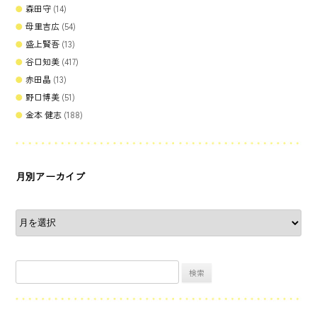
森田守
(14)
母里吉広
(54)
盛上賢吾
(13)
谷口知美
(417)
赤田晶
(13)
野口博美
(51)
金本 健志
(188)
月別アーカイブ