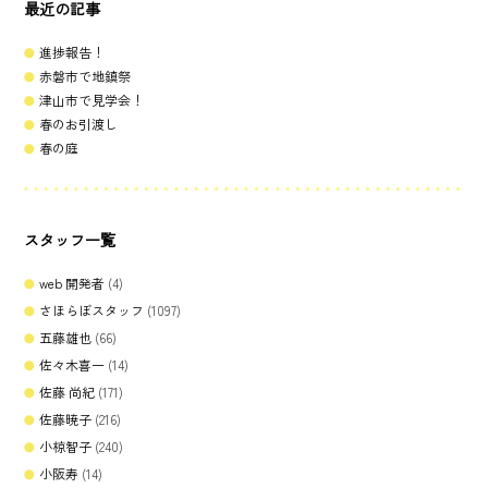
最近の記事
進捗報告！
赤磐市で地鎮祭
津山市で見学会！
春のお引渡し
春の庭
スタッフ一覧
web 開発者
(4)
さほらぼスタッフ
(1097)
五藤雄也
(66)
佐々木喜一
(14)
佐藤 尚紀
(171)
佐藤暁子
(216)
小椋智子
(240)
小阪寿
(14)