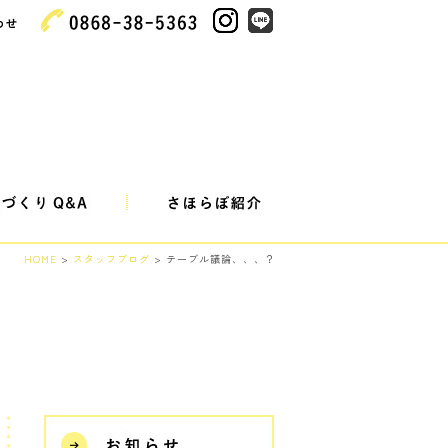
HOME
>
スタッフブログ
> テーブル議論、、、？