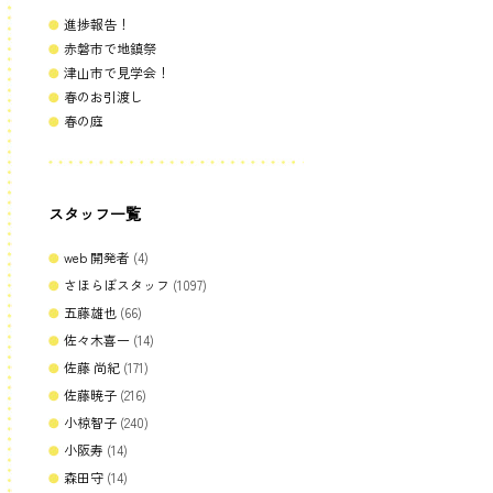
進捗報告！
赤磐市で地鎮祭
津山市で見学会！
春のお引渡し
春の庭
スタッフ一覧
web 開発者
(4)
さほらぼスタッフ
(1097)
五藤雄也
(66)
佐々木喜一
(14)
佐藤 尚紀
(171)
佐藤暁子
(216)
小椋智子
(240)
小阪寿
(14)
森田守
(14)