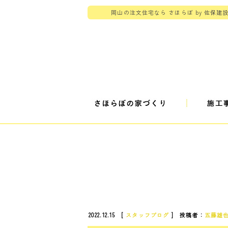
岡山の注文住宅なら さほらぼ by 佐保建
2022.12.15 [
スタッフブログ
] 投稿者：
五藤雄