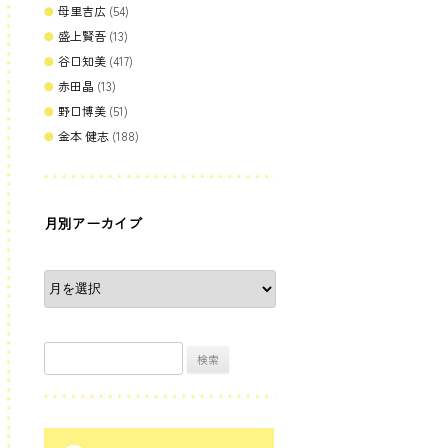
母里吉広
(54)
盛上賢吾
(13)
谷口知美
(417)
赤田晶
(13)
野口博美
(51)
金本 健志
(188)
月別アーカイブ