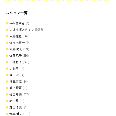
スタッフ一覧
web 開発者
(4)
さほらぼスタッフ
(1097)
五藤雄也
(66)
佐々木喜一
(14)
佐藤 尚紀
(171)
佐藤暁子
(216)
小椋智子
(240)
小阪寿
(14)
森田守
(14)
母里吉広
(54)
盛上賢吾
(13)
谷口知美
(417)
赤田晶
(13)
野口博美
(51)
金本 健志
(188)