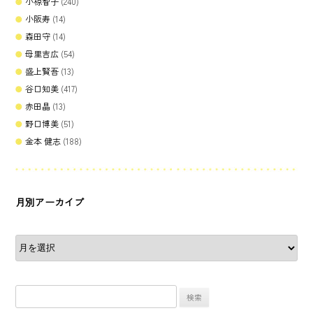
小椋智子
(240)
小阪寿
(14)
森田守
(14)
母里吉広
(54)
盛上賢吾
(13)
谷口知美
(417)
赤田晶
(13)
野口博美
(51)
金本 健志
(188)
月別アーカイブ