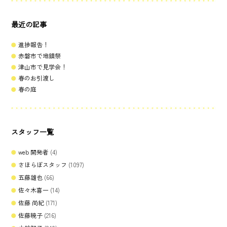
最近の記事
進捗報告！
赤磐市で地鎮祭
津山市で見学会！
春のお引渡し
春の庭
スタッフ一覧
web 開発者
(4)
さほらぼスタッフ
(1097)
五藤雄也
(66)
佐々木喜一
(14)
佐藤 尚紀
(171)
佐藤暁子
(216)