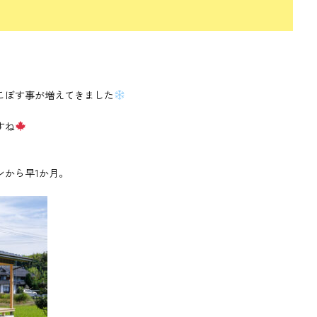
こぼす事が増えてきました
すね
ンから早1か月。