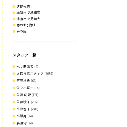
進捗報告！
赤磐市で地鎮祭
津山市で見学会！
春のお引渡し
春の庭
スタッフ一覧
web 開発者
(4)
さほらぼスタッフ
(1097)
五藤雄也
(66)
佐々木喜一
(14)
佐藤 尚紀
(171)
佐藤暁子
(216)
小椋智子
(240)
小阪寿
(14)
森田守
(14)