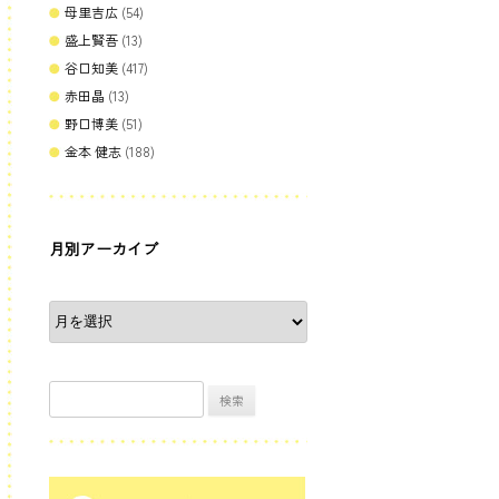
母里吉広
(54)
盛上賢吾
(13)
谷口知美
(417)
赤田晶
(13)
野口博美
(51)
金本 健志
(188)
月別アーカイブ