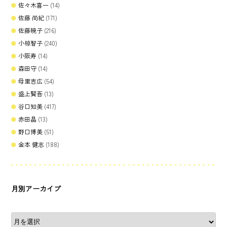
佐々木喜一
(14)
佐藤 尚紀
(171)
佐藤暁子
(216)
小椋智子
(240)
小阪寿
(14)
森田守
(14)
母里吉広
(54)
盛上賢吾
(13)
谷口知美
(417)
赤田晶
(13)
野口博美
(51)
金本 健志
(188)
月別アーカイブ