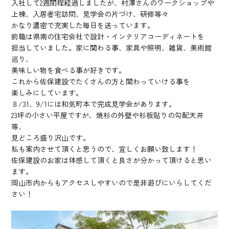
入社して2週間程経過しましたが、村澤さんのワークショップや
上棟、入居者宅訪問、見学会の片づけ、研修等々
かなり濃密で充実した毎日を送っています。
前職は県南の住宅会社で設計・インテリアコーディネートを
担当していました。家に関わる事、家具や照明、雑貨、美術館
巡り、
美味しい物を食べる事が好きです。
これから佐保建設でたくさんの方と関わっていける事を
楽しみにしています。
８/31、9/1には和気町本で完成見学会があります。
23坪の小さい平屋ですが、焼杉の外壁や杉板貼りの勾配天井
等、
見どころ盛り沢山です。
私も案内させて頂くと思うので、宜しくお願い致します！
佐保建設のお家は体感して頂くと良さが分かって頂けると思い
ます。
岡山市内からもアクセスしやすいので是非遊びにいらしてくだ
さい！