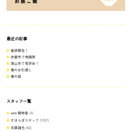
最近の記事
進捗報告！
赤磐市で地鎮祭
津山市で見学会！
春のお引渡し
春の庭
スタッフ一覧
web 開発者
(4)
さほらぼスタッフ
(1097)
五藤雄也
(66)