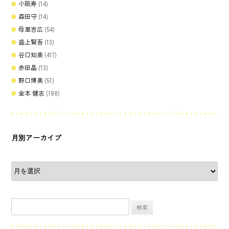
小阪寿
(14)
森田守
(14)
母里吉広
(54)
盛上賢吾
(13)
谷口知美
(417)
赤田晶
(13)
野口博美
(51)
金本 健志
(188)
月別アーカイブ