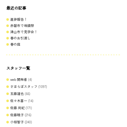
最近の記事
進捗報告！
赤磐市で地鎮祭
津山市で見学会！
春のお引渡し
春の庭
スタッフ一覧
web 開発者
(4)
さほらぼスタッフ
(1097)
五藤雄也
(66)
佐々木喜一
(14)
佐藤 尚紀
(171)
佐藤暁子
(216)
小椋智子
(240)