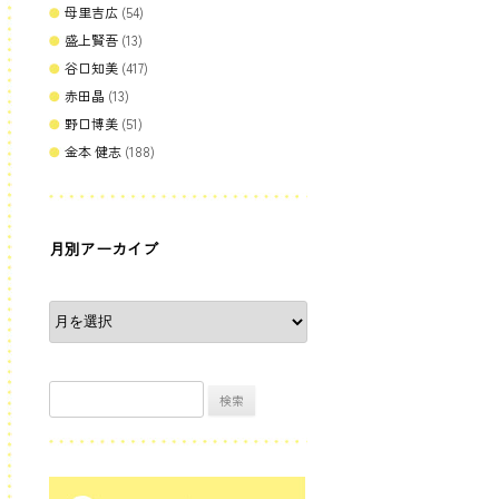
母里吉広
(54)
盛上賢吾
(13)
谷口知美
(417)
赤田晶
(13)
野口博美
(51)
金本 健志
(188)
月別アーカイブ