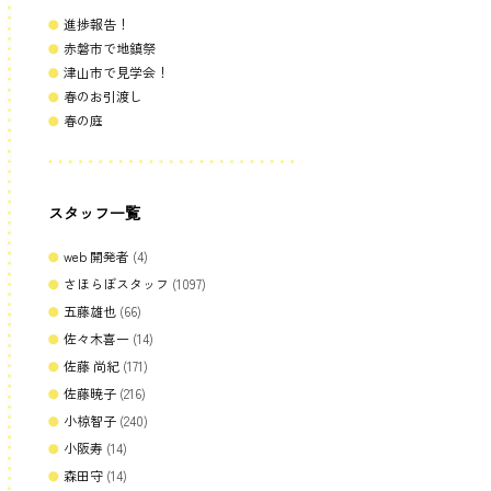
進捗報告！
赤磐市で地鎮祭
津山市で見学会！
春のお引渡し
春の庭
スタッフ一覧
web 開発者
(4)
さほらぼスタッフ
(1097)
五藤雄也
(66)
佐々木喜一
(14)
佐藤 尚紀
(171)
佐藤暁子
(216)
小椋智子
(240)
小阪寿
(14)
森田守
(14)