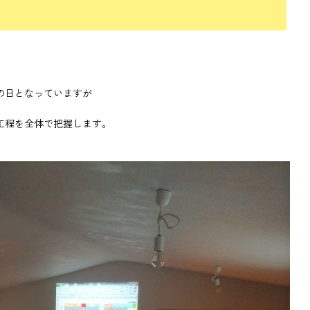
の日となっていますが
。
工程を全体で把握します。