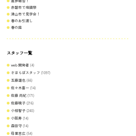
進捗報告！
赤磐市で地鎮祭
津山市で見学会！
春のお引渡し
春の庭
スタッフ一覧
web 開発者
(4)
さほらぼスタッフ
(1097)
五藤雄也
(66)
佐々木喜一
(14)
佐藤 尚紀
(171)
佐藤暁子
(216)
小椋智子
(240)
小阪寿
(14)
森田守
(14)
母里吉広
(54)