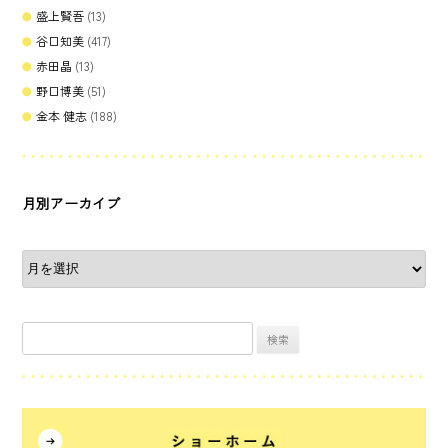
盛上賢吾
(13)
谷口知美
(417)
赤田晶
(13)
野口博美
(51)
金本 健志
(188)
月別アーカイブ