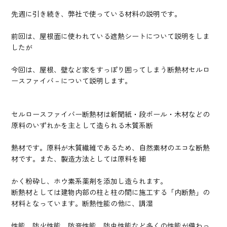
先週に引き続き、弊社で使っている材料の説明です。
前回は、屋根面に使われている遮熱シートについて説明をしま
したが
今回は、屋根、壁など家をすっぽり囲ってしまう断熱材セルロ
ースファイバ－について説明します。
セルロースファイバー断熱材は新聞紙・段ボール・木材などの
原料のいずれかを主として造られる木質系断
熱材です。原料が木質繊維であるため、自然素材のエコな断熱
材です。また、製造方法としては原料を細
かく粉砕し、ホウ素系薬剤を添加し造られます。
断熱材としては建物内部の柱と柱の間に施工する「内断熱」の
材料となっています。断熱性能の他に、調湿
性能、防火性能、防音性能、防虫性能など多くの性能が備わっ