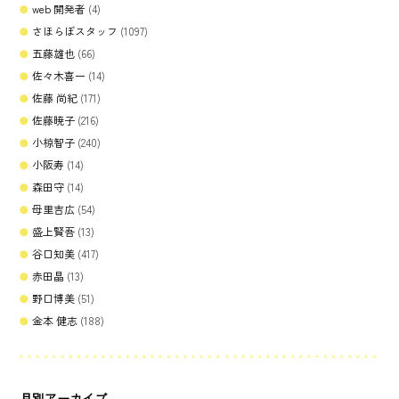
web 開発者
(4)
さほらぼスタッフ
(1097)
五藤雄也
(66)
佐々木喜一
(14)
佐藤 尚紀
(171)
佐藤暁子
(216)
小椋智子
(240)
小阪寿
(14)
森田守
(14)
母里吉広
(54)
盛上賢吾
(13)
谷口知美
(417)
赤田晶
(13)
野口博美
(51)
金本 健志
(188)
月別アーカイブ