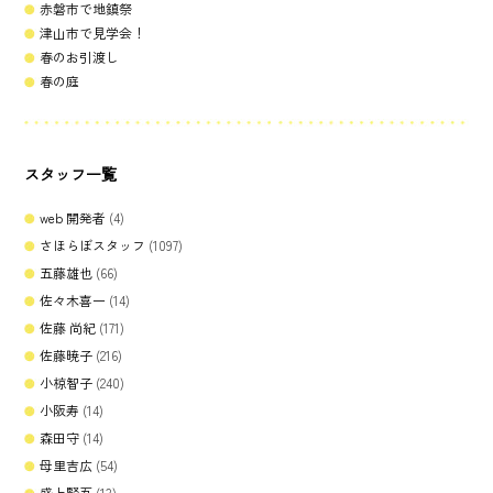
赤磐市で地鎮祭
津山市で見学会！
春のお引渡し
春の庭
スタッフ一覧
web 開発者
(4)
さほらぼスタッフ
(1097)
五藤雄也
(66)
佐々木喜一
(14)
佐藤 尚紀
(171)
佐藤暁子
(216)
小椋智子
(240)
小阪寿
(14)
森田守
(14)
母里吉広
(54)
盛上賢吾
(13)