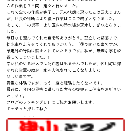
この作業を３日間 延々と行いました。
これで全ての作業が完了し、元の状態に戻ったとは云えません
が、区長の判断により復旧作業はここで終了となりました。
そして、この災害により区内の浄水場が冠水し、断水となりま
した。
毎日水を運んでくれた自衛隊ありがとう。孤立した部落まで、
給水車を走らせてくれてありがとう。（後で聞いた事ですが、
予定外の行動は禁止されていたそうです。私が、無理な事を説
得してしまいました。）
幸い私のいる地区では死亡者は出ませんでしたが、佐用町に嫁
がれた後輩の娘が一家４人流されて亡くなりました。
悲しい事です。
貴重な体験ですが、もう二度と経験したくないです。
最後に、今回の災害に遭われた方々の復興とご健康をお祈りい
たします。
ブログのランキングＵＰにご協力お願いします。
ポッチっと押してね♪
↓↓↓