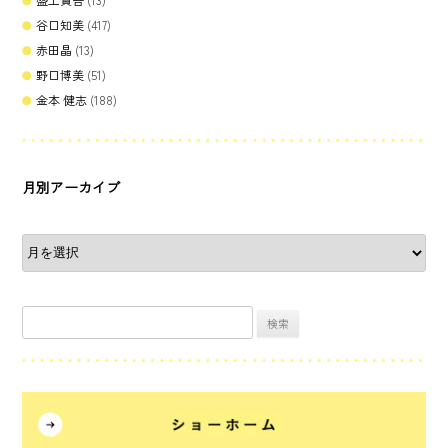
谷口知美
(417)
赤田晶
(13)
野口博美
(51)
金本 健志
(188)
月別アーカイブ