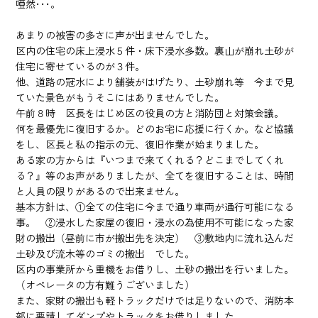
唖然･･･。
あまりの被害の多さに声が出ませんでした。
区内の住宅の床上浸水５件・床下浸水多数。裏山が崩れ土砂が
住宅に寄せているのが３件。
他、道路の冠水により舗装がはげたり、土砂崩れ等 今まで見
ていた景色がもうそこにはありませんでした。
午前８時 区長をはじめ区の役員の方と消防団と対策会議。
何を最優先に復旧するか。どのお宅に応援に行くか。など協議
をし、区長と私の指示の元、復旧作業が始まりました。
ある家の方からは『いつまで来てくれる？どこまでしてくれ
る？』等のお声がありましたが、全てを復旧することは、時間
と人員の限りがあるので出来ません。
基本方針は、①全ての住宅に今まで通り車両が通行可能になる
事。 ②浸水した家屋の復旧・浸水の為使用不可能になった家
財の搬出（昼前に市が搬出先を決定） ③敷地内に流れ込んだ
土砂及び流木等のゴミの搬出 でした。
区内の事業所から重機をお借りし、土砂の搬出を行いました。
（オペレータの方有難うございました）
また、家財の搬出も軽トラックだけでは足りないので、消防本
部に要請してダンプやトラックをお借りしました。