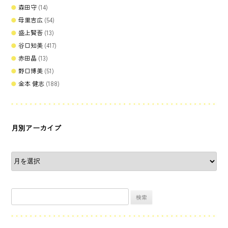
森田守
(14)
母里吉広
(54)
盛上賢吾
(13)
谷口知美
(417)
赤田晶
(13)
野口博美
(51)
金本 健志
(188)
月別アーカイブ