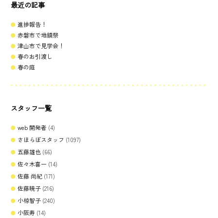
最近の記事
進捗報告！
赤磐市で地鎮祭
津山市で見学会！
春のお引渡し
春の庭
スタッフ一覧
web 開発者
(4)
さほらぼスタッフ
(1097)
五藤雄也
(66)
佐々木喜一
(14)
佐藤 尚紀
(171)
佐藤暁子
(216)
小椋智子
(240)
小阪寿
(14)