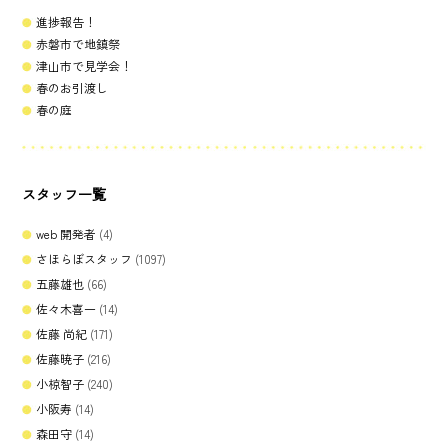
進捗報告！
赤磐市で地鎮祭
津山市で見学会！
春のお引渡し
春の庭
スタッフ一覧
web 開発者
(4)
さほらぼスタッフ
(1097)
五藤雄也
(66)
佐々木喜一
(14)
佐藤 尚紀
(171)
佐藤暁子
(216)
小椋智子
(240)
小阪寿
(14)
森田守
(14)