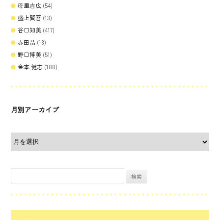
母里吉広
(54)
盛上賢吾
(13)
谷口知美
(417)
赤田晶
(13)
野口博美
(51)
金本 健志
(188)
月別アーカイブ