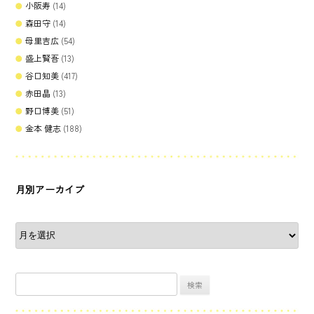
小阪寿
(14)
森田守
(14)
母里吉広
(54)
盛上賢吾
(13)
谷口知美
(417)
赤田晶
(13)
野口博美
(51)
金本 健志
(188)
月別アーカイブ