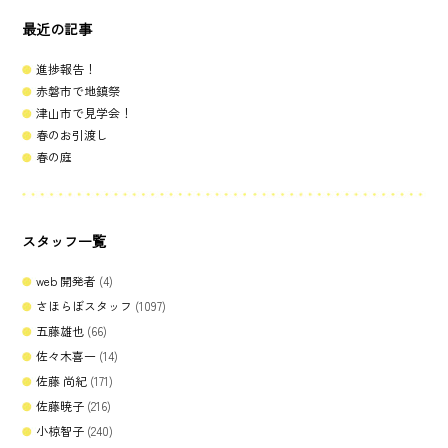
最近の記事
進捗報告！
赤磐市で地鎮祭
津山市で見学会！
春のお引渡し
春の庭
スタッフ一覧
web 開発者
(4)
さほらぼスタッフ
(1097)
五藤雄也
(66)
佐々木喜一
(14)
佐藤 尚紀
(171)
佐藤暁子
(216)
小椋智子
(240)