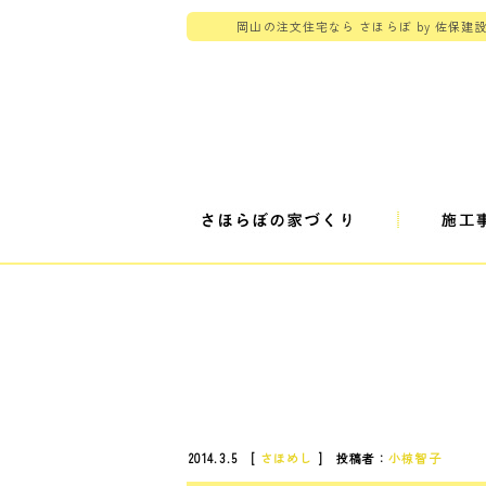
岡山の注文住宅なら さほらぼ by 佐保建
2014.3.5 [
さほめし
] 投稿者：
小椋智子