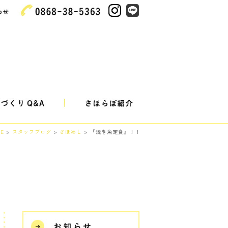
E
>
スタッフブログ
>
さほめし
> 『焼き魚定食』！！