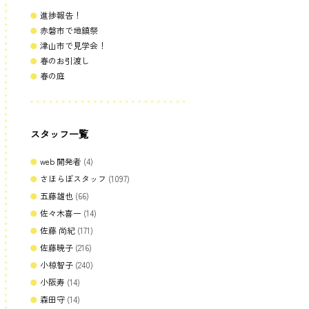
進捗報告！
赤磐市で地鎮祭
津山市で見学会！
春のお引渡し
春の庭
スタッフ一覧
web 開発者
(4)
さほらぼスタッフ
(1097)
五藤雄也
(66)
佐々木喜一
(14)
佐藤 尚紀
(171)
佐藤暁子
(216)
小椋智子
(240)
小阪寿
(14)
森田守
(14)