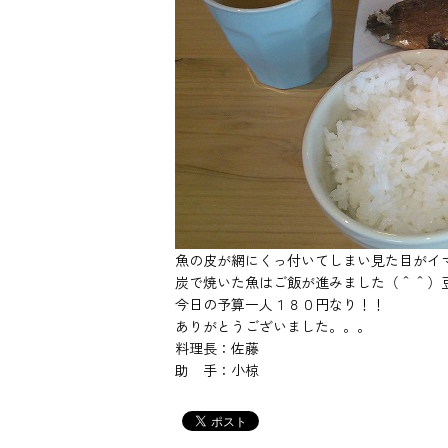
魚の皮が網にくっ付いてしまい見た目がイ
炭で焼いた魚はご飯が進みました（＾＾）
今日の予算一人１８０円なり！！
ありがとうございました。。。
料理長：佐藤
助 手：小椋