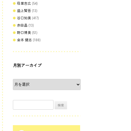
母里吉広
(54)
盛上賢吾
(13)
谷口知美
(417)
赤田晶
(13)
野口博美
(51)
金本 健志
(188)
月別アーカイブ