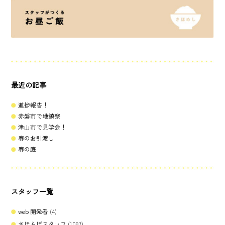
最近の記事
進捗報告！
赤磐市で地鎮祭
津山市で見学会！
春のお引渡し
春の庭
スタッフ一覧
web 開発者
(4)
さほらぼスタッフ
(1097)