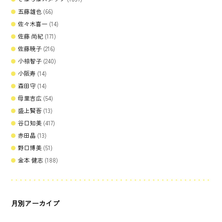
五藤雄也
(66)
佐々木喜一
(14)
佐藤 尚紀
(171)
佐藤暁子
(216)
小椋智子
(240)
小阪寿
(14)
森田守
(14)
母里吉広
(54)
盛上賢吾
(13)
谷口知美
(417)
赤田晶
(13)
野口博美
(51)
金本 健志
(188)
月別アーカイブ