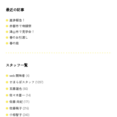
最近の記事
進捗報告！
赤磐市で地鎮祭
津山市で見学会！
春のお引渡し
春の庭
スタッフ一覧
web 開発者
(4)
さほらぼスタッフ
(1097)
五藤雄也
(66)
佐々木喜一
(14)
佐藤 尚紀
(171)
佐藤暁子
(216)
小椋智子
(240)