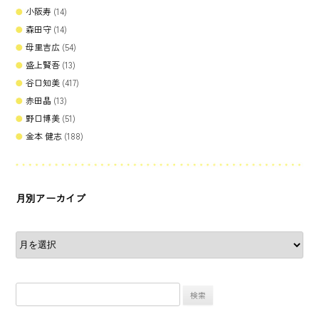
小阪寿
(14)
森田守
(14)
母里吉広
(54)
盛上賢吾
(13)
谷口知美
(417)
赤田晶
(13)
野口博美
(51)
金本 健志
(188)
月別アーカイブ