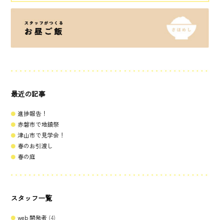
最近の記事
進捗報告！
赤磐市で地鎮祭
津山市で見学会！
春のお引渡し
春の庭
スタッフ一覧
web 開発者
(4)