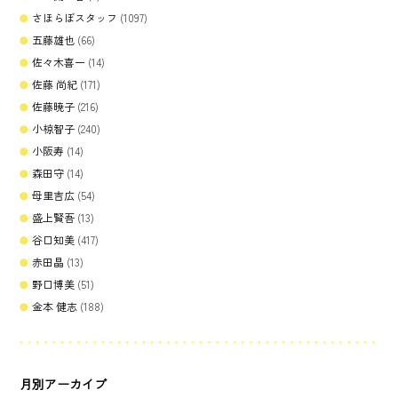
さほらぼスタッフ
(1097)
五藤雄也
(66)
佐々木喜一
(14)
佐藤 尚紀
(171)
佐藤暁子
(216)
小椋智子
(240)
小阪寿
(14)
森田守
(14)
母里吉広
(54)
盛上賢吾
(13)
谷口知美
(417)
赤田晶
(13)
野口博美
(51)
金本 健志
(188)
月別アーカイブ