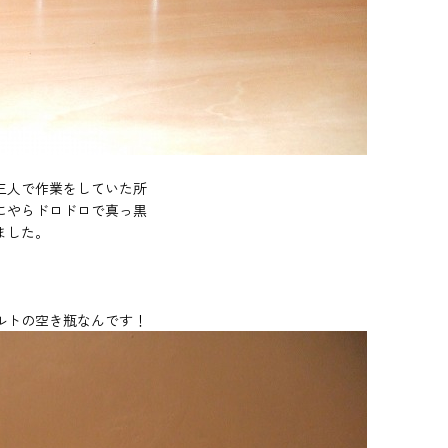
三人で作業をしていた所
にやらドロドロで真っ黒
ました。
ルトの空き瓶なんです！