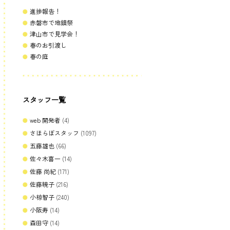
進捗報告！
赤磐市で地鎮祭
津山市で見学会！
春のお引渡し
春の庭
スタッフ一覧
web 開発者
(4)
さほらぼスタッフ
(1097)
五藤雄也
(66)
佐々木喜一
(14)
佐藤 尚紀
(171)
佐藤暁子
(216)
小椋智子
(240)
小阪寿
(14)
森田守
(14)