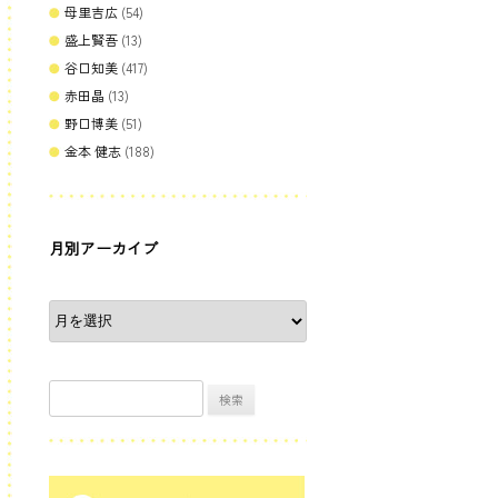
母里吉広
(54)
盛上賢吾
(13)
谷口知美
(417)
赤田晶
(13)
野口博美
(51)
金本 健志
(188)
月別アーカイブ