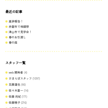
最近の記事
進捗報告！
赤磐市で地鎮祭
津山市で見学会！
春のお引渡し
春の庭
スタッフ一覧
web 開発者
(4)
さほらぼスタッフ
(1097)
五藤雄也
(66)
佐々木喜一
(14)
佐藤 尚紀
(171)
佐藤暁子
(216)