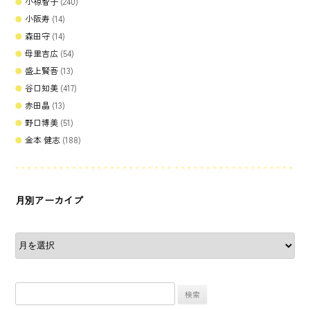
小椋智子
(240)
小阪寿
(14)
森田守
(14)
母里吉広
(54)
盛上賢吾
(13)
谷口知美
(417)
赤田晶
(13)
野口博美
(51)
金本 健志
(188)
月別アーカイブ