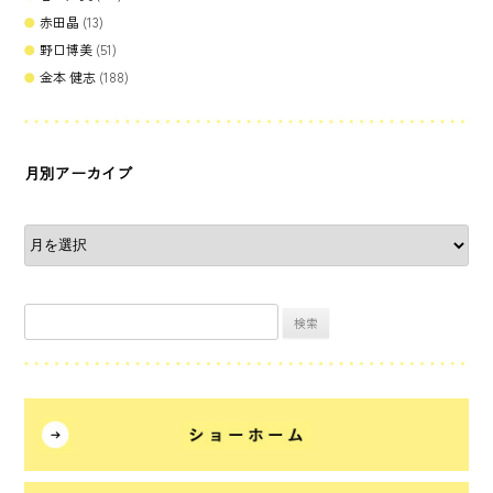
赤田晶
(13)
野口博美
(51)
金本 健志
(188)
月別アーカイブ