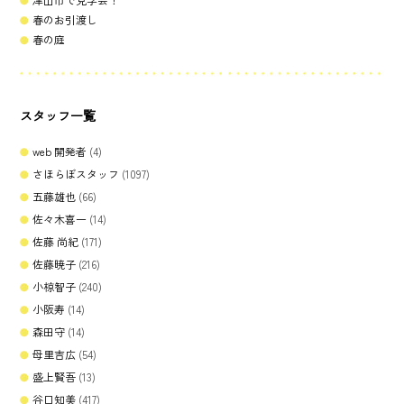
春のお引渡し
春の庭
スタッフ一覧
web 開発者
(4)
さほらぼスタッフ
(1097)
五藤雄也
(66)
佐々木喜一
(14)
佐藤 尚紀
(171)
佐藤暁子
(216)
小椋智子
(240)
小阪寿
(14)
森田守
(14)
母里吉広
(54)
盛上賢吾
(13)
谷口知美
(417)