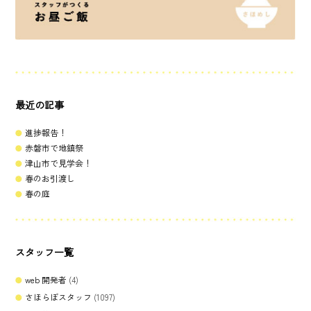
最近の記事
進捗報告！
赤磐市で地鎮祭
津山市で見学会！
春のお引渡し
春の庭
スタッフ一覧
web 開発者
(4)
さほらぼスタッフ
(1097)