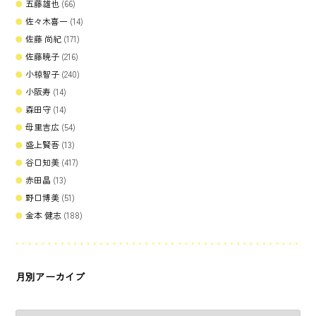
五藤雄也
(66)
佐々木喜一
(14)
佐藤 尚紀
(171)
佐藤暁子
(216)
小椋智子
(240)
小阪寿
(14)
森田守
(14)
母里吉広
(54)
盛上賢吾
(13)
谷口知美
(417)
赤田晶
(13)
野口博美
(51)
金本 健志
(188)
月別アーカイブ