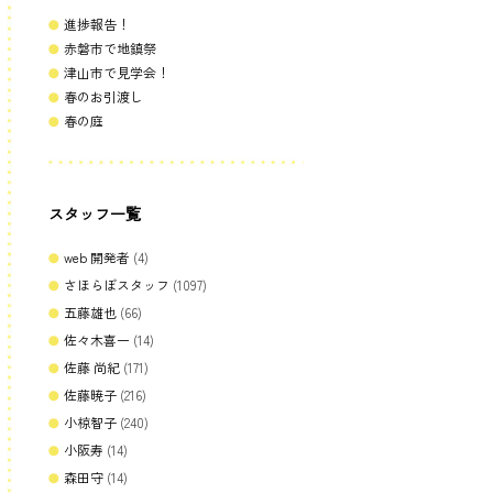
進捗報告！
赤磐市で地鎮祭
津山市で見学会！
春のお引渡し
春の庭
スタッフ一覧
web 開発者
(4)
さほらぼスタッフ
(1097)
五藤雄也
(66)
佐々木喜一
(14)
佐藤 尚紀
(171)
佐藤暁子
(216)
小椋智子
(240)
小阪寿
(14)
森田守
(14)