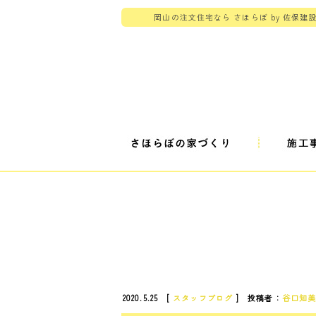
岡山の注文住宅なら さほらぼ by 佐保建
2020.5.25 [
スタッフブログ
] 投稿者：
谷口知