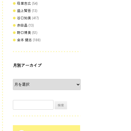
母里吉広
(54)
盛上賢吾
(13)
谷口知美
(417)
赤田晶
(13)
野口博美
(51)
金本 健志
(188)
月別アーカイブ