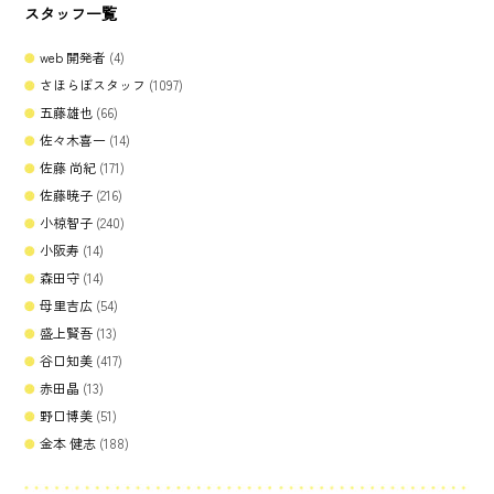
スタッフ一覧
web 開発者
(4)
さほらぼスタッフ
(1097)
五藤雄也
(66)
佐々木喜一
(14)
佐藤 尚紀
(171)
佐藤暁子
(216)
小椋智子
(240)
小阪寿
(14)
森田守
(14)
母里吉広
(54)
盛上賢吾
(13)
谷口知美
(417)
赤田晶
(13)
野口博美
(51)
金本 健志
(188)