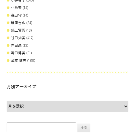
小阪寿
(14)
森田守
(14)
母里吉広
(54)
盛上賢吾
(13)
谷口知美
(417)
赤田晶
(13)
野口博美
(51)
金本 健志
(188)
月別アーカイブ