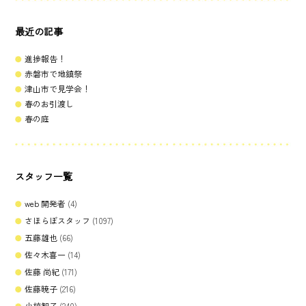
最近の記事
進捗報告！
赤磐市で地鎮祭
津山市で見学会！
春のお引渡し
春の庭
スタッフ一覧
web 開発者
(4)
さほらぼスタッフ
(1097)
五藤雄也
(66)
佐々木喜一
(14)
佐藤 尚紀
(171)
佐藤暁子
(216)
小椋智子
(240)