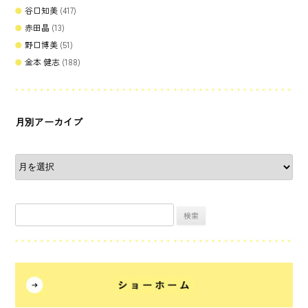
谷口知美
(417)
赤田晶
(13)
野口博美
(51)
金本 健志
(188)
月別アーカイブ