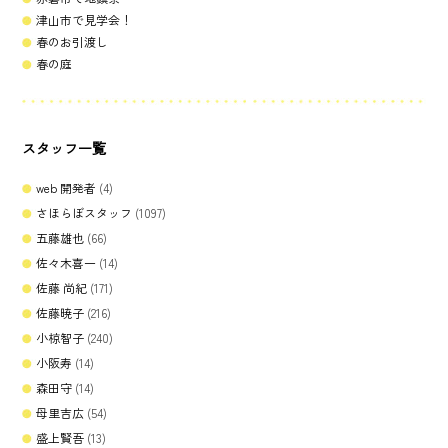
津山市で見学会！
春のお引渡し
春の庭
スタッフ一覧
web 開発者
(4)
さほらぼスタッフ
(1097)
五藤雄也
(66)
佐々木喜一
(14)
佐藤 尚紀
(171)
佐藤暁子
(216)
小椋智子
(240)
小阪寿
(14)
森田守
(14)
母里吉広
(54)
盛上賢吾
(13)