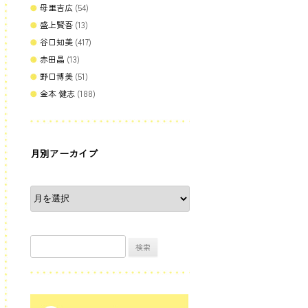
母里吉広
(54)
盛上賢吾
(13)
谷口知美
(417)
赤田晶
(13)
野口博美
(51)
金本 健志
(188)
月別アーカイブ