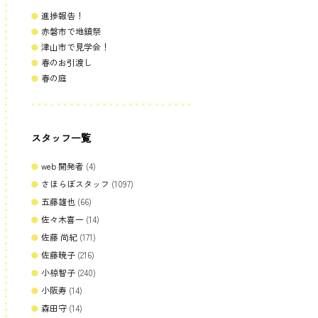
進捗報告！
赤磐市で地鎮祭
津山市で見学会！
春のお引渡し
春の庭
スタッフ一覧
web 開発者
(4)
さほらぼスタッフ
(1097)
五藤雄也
(66)
佐々木喜一
(14)
佐藤 尚紀
(171)
佐藤暁子
(216)
小椋智子
(240)
小阪寿
(14)
森田守
(14)