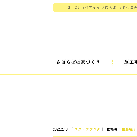
岡山の注文住宅なら さほらぼ by 佐保建
2022.2.10 [
スタッフブログ
] 投稿者：
佐藤暁子