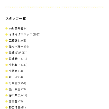
スタッフ一覧
web 開発者
(4)
さほらぼスタッフ
(1097)
五藤雄也
(66)
佐々木喜一
(14)
佐藤 尚紀
(171)
佐藤暁子
(216)
小椋智子
(240)
小阪寿
(14)
森田守
(14)
母里吉広
(54)
盛上賢吾
(13)
谷口知美
(417)
赤田晶
(13)
野口博美
(51)