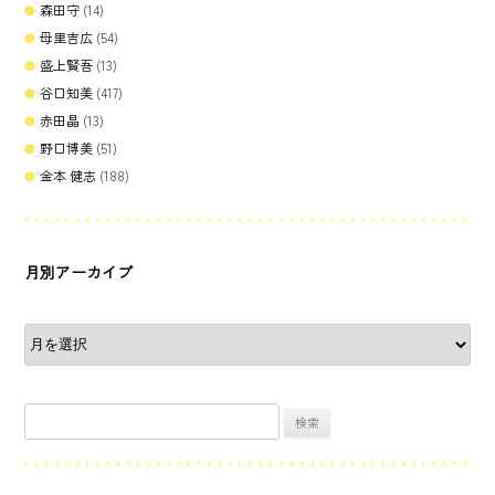
森田守
(14)
母里吉広
(54)
盛上賢吾
(13)
谷口知美
(417)
赤田晶
(13)
野口博美
(51)
金本 健志
(188)
月別アーカイブ