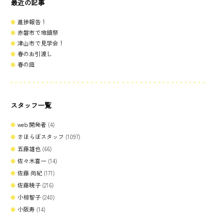
最近の記事
進捗報告！
赤磐市で地鎮祭
津山市で見学会！
春のお引渡し
春の庭
スタッフ一覧
web 開発者
(4)
さほらぼスタッフ
(1097)
五藤雄也
(66)
佐々木喜一
(14)
佐藤 尚紀
(171)
佐藤暁子
(216)
小椋智子
(240)
小阪寿
(14)