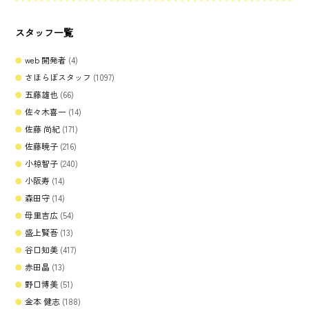
スタッフ一覧
web 開発者
(4)
さほらぼスタッフ
(1097)
五藤雄也
(66)
佐々木喜一
(14)
佐藤 尚紀
(171)
佐藤暁子
(216)
小椋智子
(240)
小阪寿
(14)
森田守
(14)
母里吉広
(54)
盛上賢吾
(13)
谷口知美
(417)
赤田晶
(13)
野口博美
(51)
金本 健志
(188)