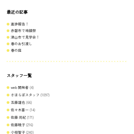
最近の記事
進捗報告！
赤磐市で地鎮祭
津山市で見学会！
春のお引渡し
春の庭
スタッフ一覧
web 開発者
(4)
さほらぼスタッフ
(1097)
五藤雄也
(66)
佐々木喜一
(14)
佐藤 尚紀
(171)
佐藤暁子
(216)
小椋智子
(240)