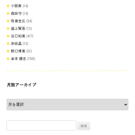
小阪寿
(14)
森田守
(14)
母里吉広
(54)
盛上賢吾
(13)
谷口知美
(417)
赤田晶
(13)
野口博美
(51)
金本 健志
(188)
月別アーカイブ