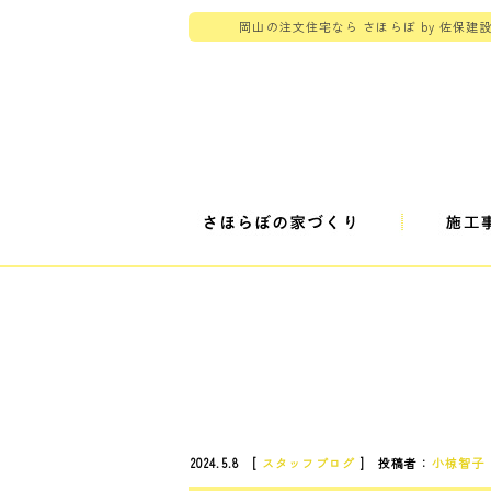
岡山の注文住宅なら さほらぼ by 佐保建
2024.5.8 [
スタッフブログ
] 投稿者：
小椋智子