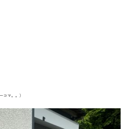
一コマ。。）