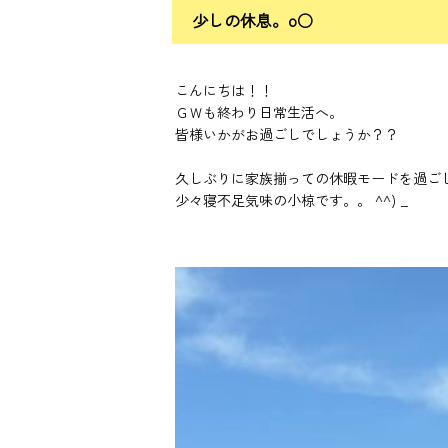
少しの休息。o○
こんにちは！！
ＧＷも終わり日常生活へ。
皆様いかがお過ごしでしょうか？？
久しぶりに家族揃っての休暇モードを過ご
少々寝不足気味の小椋です。。 ^^) _