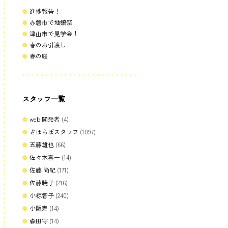
進捗報告！
赤磐市で地鎮祭
津山市で見学会！
春のお引渡し
春の庭
スタッフ一覧
web 開発者
(4)
さほらぼスタッフ
(1097)
五藤雄也
(66)
佐々木喜一
(14)
佐藤 尚紀
(171)
佐藤暁子
(216)
小椋智子
(240)
小阪寿
(14)
森田守
(14)