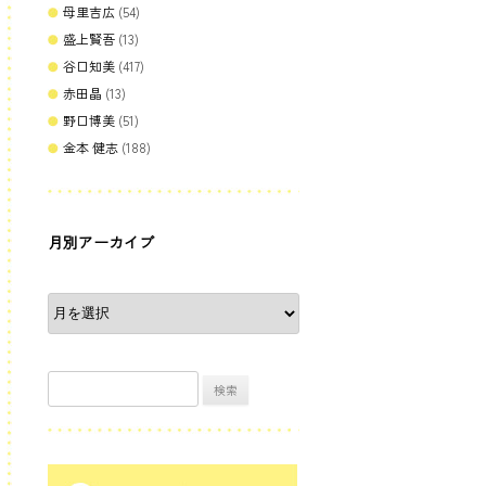
母里吉広
(54)
盛上賢吾
(13)
谷口知美
(417)
赤田晶
(13)
野口博美
(51)
金本 健志
(188)
月別アーカイブ