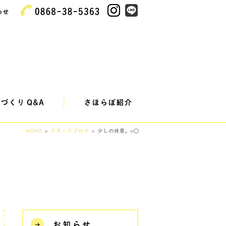
HOME
>
スタッフブログ
> 少しの休息。o○