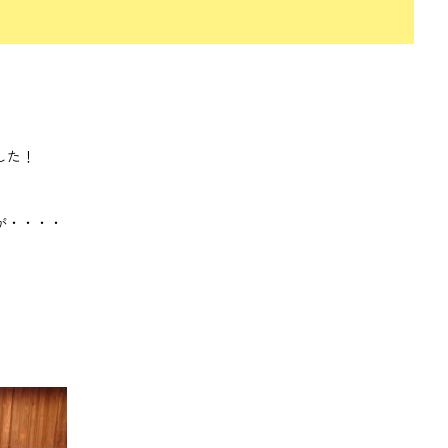
した！
が・・・・