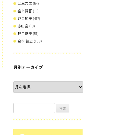
母里吉広
(54)
盛上賢吾
(13)
谷口知美
(417)
赤田晶
(13)
野口博美
(51)
金本 健志
(188)
月別アーカイブ