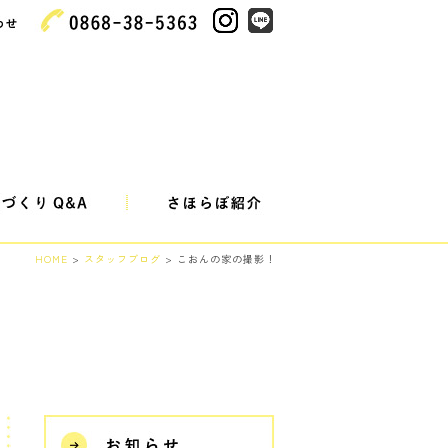
HOME
>
スタッフブログ
> こおんの家の撮影！