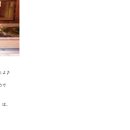
たよ♪
ので
」は、