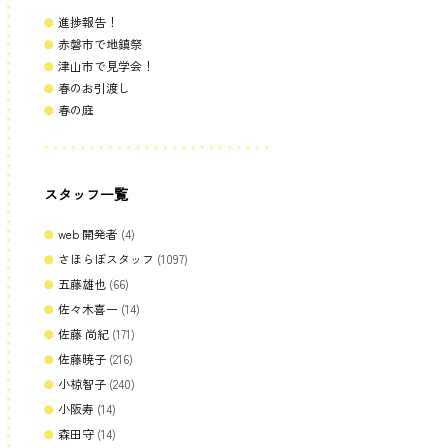
進捗報告！
赤磐市で地鎮祭
津山市で見学会！
春のお引渡し
春の庭
スタッフ一覧
web 開発者
(4)
さほらぼスタッフ
(1097)
五藤雄也
(66)
佐々木喜一
(14)
佐藤 尚紀
(171)
佐藤暁子
(216)
小椋智子
(240)
小阪寿
(14)
森田守
(14)