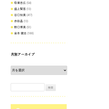
母里吉広
(54)
盛上賢吾
(13)
谷口知美
(417)
赤田晶
(13)
野口博美
(51)
金本 健志
(188)
月別アーカイブ