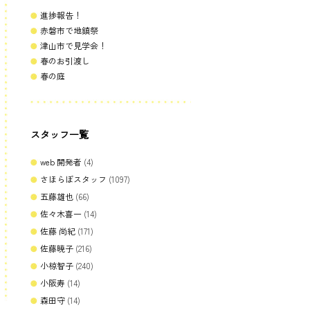
進捗報告！
赤磐市で地鎮祭
津山市で見学会！
春のお引渡し
春の庭
スタッフ一覧
web 開発者
(4)
さほらぼスタッフ
(1097)
五藤雄也
(66)
佐々木喜一
(14)
佐藤 尚紀
(171)
佐藤暁子
(216)
小椋智子
(240)
小阪寿
(14)
森田守
(14)