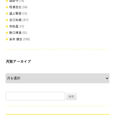
森田守
(14)
母里吉広
(54)
盛上賢吾
(13)
谷口知美
(417)
赤田晶
(13)
野口博美
(51)
金本 健志
(188)
月別アーカイブ