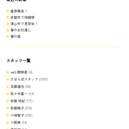
進捗報告！
赤磐市で地鎮祭
津山市で見学会！
春のお引渡し
春の庭
スタッフ一覧
web 開発者
(4)
さほらぼスタッフ
(1097)
五藤雄也
(66)
佐々木喜一
(14)
佐藤 尚紀
(171)
佐藤暁子
(216)
小椋智子
(240)
小阪寿
(14)