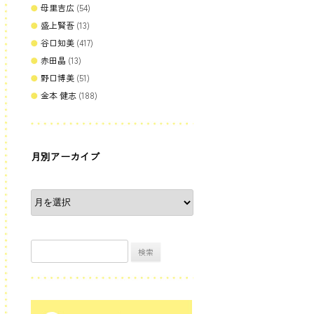
母里吉広
(54)
盛上賢吾
(13)
谷口知美
(417)
赤田晶
(13)
野口博美
(51)
金本 健志
(188)
月別アーカイブ