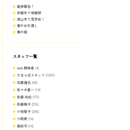
進捗報告！
赤磐市で地鎮祭
津山市で見学会！
春のお引渡し
春の庭
スタッフ一覧
web 開発者
(4)
さほらぼスタッフ
(1097)
五藤雄也
(66)
佐々木喜一
(14)
佐藤 尚紀
(171)
佐藤暁子
(216)
小椋智子
(240)
小阪寿
(14)
森田守
(14)