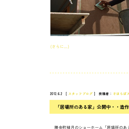
(さらに…)
2012.6.2 [
スタッフブログ
] 投稿者：
さほらぼ
「居場所のある家」公開中・・造作
勝央町植月のショーホーム「居場所のある