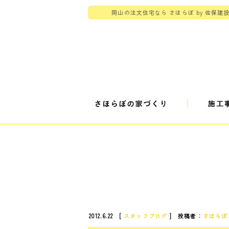
岡山の注文住宅なら さほらぼ by 佐保建
2012.6.22 [
スタッフブログ
] 投稿者：
さほらぼ