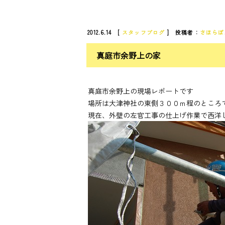
2012.6.14 [
スタッフブログ
] 投稿者：
さほらぼ
真庭市余野上の家
真庭市余野上の現場レポートです
場所は大津神社の東側３００ｍ程のところ
現在、外壁の左官工事の仕上げ作業で西洋